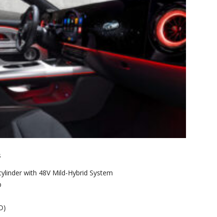
s
cylinder with 48V Mild-Hybrid System
p
D)