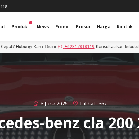
8119
ut
Produk
News
Promo
Brosur
Harga
Kontak
ini
+62817818119
Konsultasikan kebutuhan anda
Ingin Info
8 June 2026
Dilihat : 36x
edes-benz cla 200