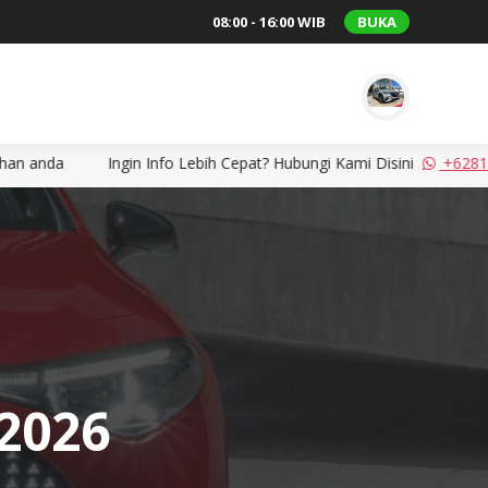
08:00 - 16:00 WIB
BUKA
 Lebih Cepat? Hubungi Kami Disini
+62817818119
Konsultasikan k
 2026