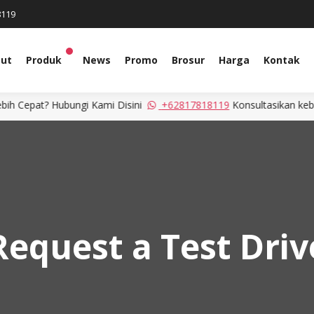
8119
ut
Produk
News
Promo
Brosur
Harga
Kontak
pat? Hubungi Kami Disini
+62817818119
Konsultasikan kebutuhan
Request a Test Driv