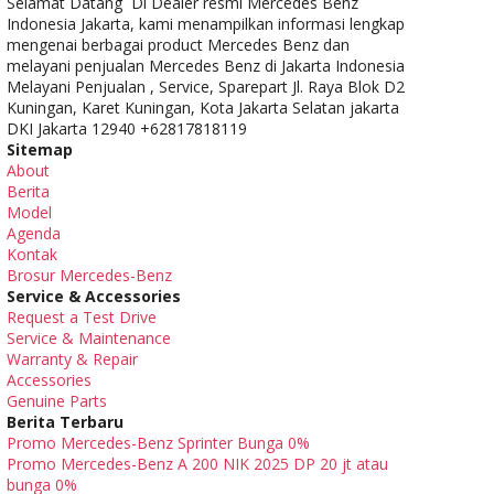
Selamat Datang Di Dealer resmi Mercedes Benz
Indonesia Jakarta, kami menampilkan informasi lengkap
mengenai berbagai product Mercedes Benz dan
melayani penjualan Mercedes Benz di Jakarta Indonesia
Melayani Penjualan , Service, Sparepart Jl. Raya Blok D2
Kuningan, Karet Kuningan, Kota Jakarta Selatan jakarta
DKI Jakarta 12940 +62817818119
Sitemap
About
Berita
Model
Agenda
Kontak
Brosur Mercedes-Benz
Service & Accessories
Request a Test Drive
Service & Maintenance
Warranty & Repair
Accessories
Genuine Parts
Berita Terbaru
Promo Mercedes-Benz Sprinter Bunga 0%
Promo Mercedes-Benz A 200 NIK 2025 DP 20 jt atau
bunga 0%