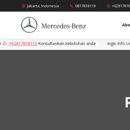
Jakarta, Indonesia
0817818119
+6281781
Abo
2817818119
Konsultasikan kebutuhan anda
Ingin Info Lebih Ce