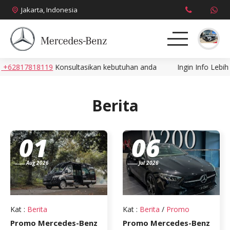
Jakarta, Indonesia
62817818119
Konsultasikan kebutuhan anda
Ingin Info Lebih C
About
Produk
Berita
News
01
06
Promo
Aug 2026
Jul 2026
Brosur
Harga
Kat
:
Berita
Kat
:
Berita
/
Promo
Promo Mercedes-Benz
Promo Mercedes-Benz
Kontak