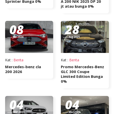
Sprinter Bunga 0%
A 200 NIK 2025 DP 20
jt atau bunga 0%
08
28
Jun 2026
Aug 2025
Kat
:
Berita
Kat
:
Berita
Mercedes-benz cla
Promo Mercedes-Benz
200 2026
GLC 300 Coupe
Limited Edition Bunga
0%
04
04
Mar 2025
Mar 2025