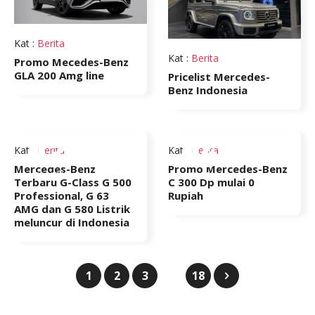
Kat
:
Berita
Kat
:
Berita
Promo Mecedes-Benz
GLA 200 Amg line
Pricelist Mercedes-
Benz Indonesia
03
06
Kat
:
Berita
Kat
:
Berita
Mercedes-Benz
Promo Mercedes-Benz
Mar 2025
Nov 2024
Terbaru G-Class G 500
C 300 Dp mulai 0
Professional, G 63
Rupiah
AMG dan G 580 Listrik
meluncur di Indonesia
1
2
3
18