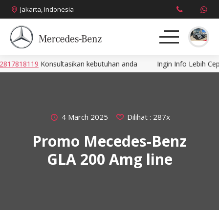
Jakarta, Indonesia
19
Konsultasikan kebutuhan anda
Ingin Info Lebih Cepat? Hubun
About
Produk
News
4 March 2025
Dilihat : 287x
Promo Mecedes-Benz
Promo
GLA 200 Amg line
Brosur
Harga
Kontak