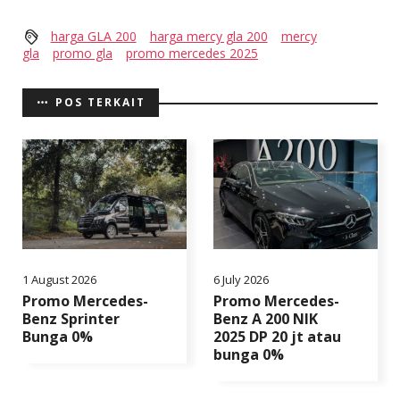
harga GLA 200
harga mercy gla 200
mercy
gla
promo gla
promo mercedes 2025
POS TERKAIT
1 August 2026
6 July 2026
Promo Mercedes-
Promo Mercedes-
Benz Sprinter
Benz A 200 NIK
Bunga 0%
2025 DP 20 jt atau
bunga 0%