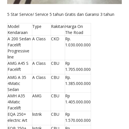
5 Star Service/ Service 5 tahun Gratis dan Garansi 3 tahun
Model
Type
Rakitan
Harga On
Kendaraan
The Road
A 200 Sedan
A Class
CKD
Rp.
Facelift
1.030.000.000
Progressive
line
AMG A45 S
A Class
CBU
Rp
Facelift
1.705.000.000
AMG A 35
A Class
CBU
Rp.
4Matic
1.385.000.000
Sedan
AMH A35
AMG
CBU
Rp
4Matic
1.405.000.000
Facelift
EQA 250+
listrik
CBU
Rp
electric Art
1.570.000.000
EQB 250+
listrik
CBU
Rp