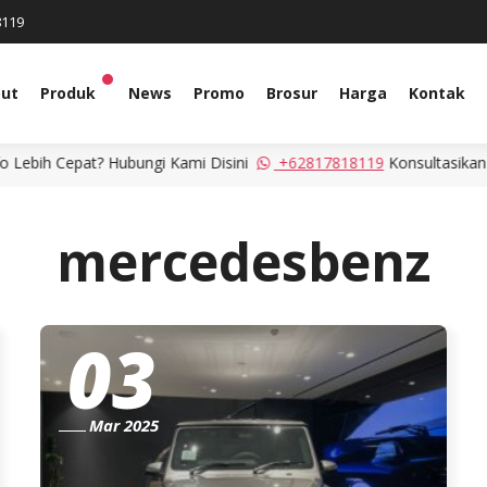
8119
ut
Produk
News
Promo
Brosur
Harga
Kontak
ih Cepat? Hubungi Kami Disini
+62817818119
Konsultasikan kebu
mercedesbenz
03
Mar 2025