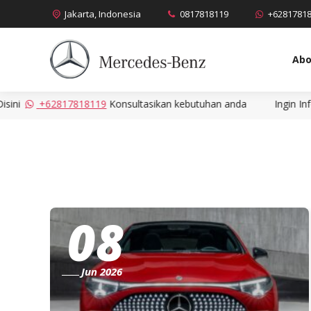
Jakarta, Indonesia
0817818119
+6281781
Abo
+62817818119
Konsultasikan kebutuhan anda
Ingin Info Leb
08
Jun 2026