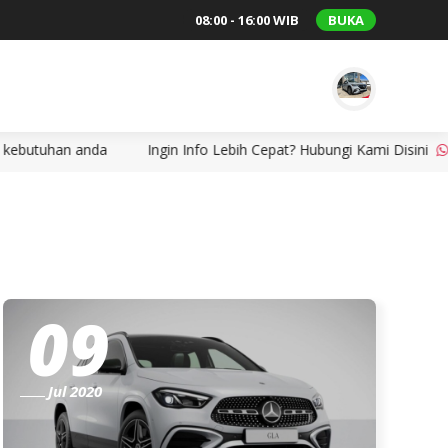
08:00 - 16:00 WIB
BUKA
tuhan anda
Ingin Info Lebih Cepat? Hubungi Kami Disini
+628
09
Jul 2020