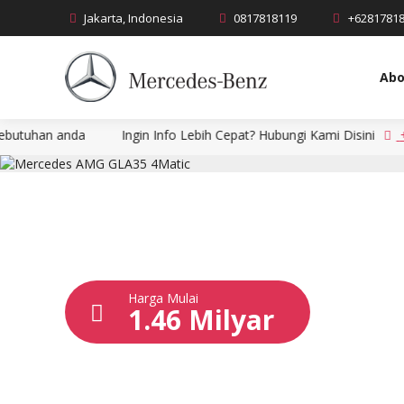
Jakarta, Indonesia
0817818119
+6281781
Abo
da
Ingin Info Lebih Cepat? Hubungi Kami Disini
+628178181
Harga Mulai
1.46 Milyar