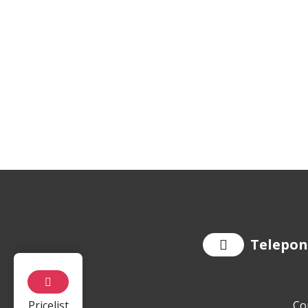
Telepo
Pricelist
Co