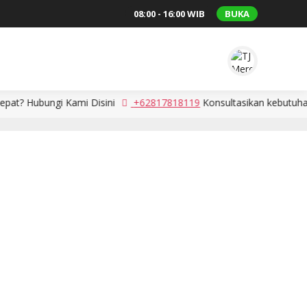
08:00 - 16:00 WIB
BUKA
gi Kami Disini
+62817818119
Konsultasikan kebutuhan anda