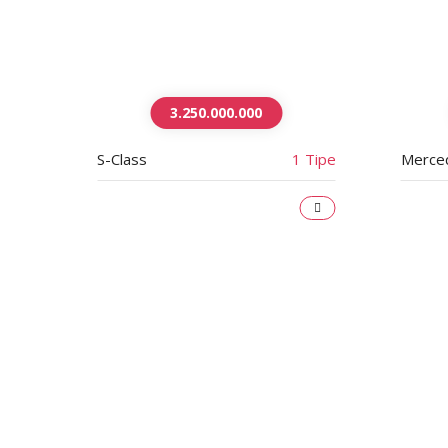
3.250.000.000
 Tipe
S-Class
1 Tipe