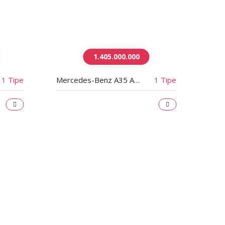
1.405.000.000
1 Tipe
Mercedes-Benz A35 AMG Sport Facelift
1 Tipe
New