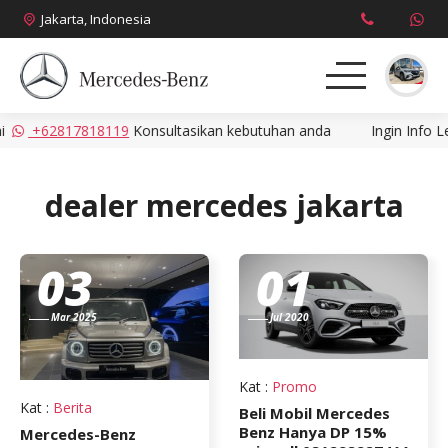
Jakarta, Indonesia
+62817818119
Konsultasikan kebutuhan anda
Ingin Info Leb
About
Produk
dealer mercedes jakarta
News
03
01
Promo
Mar 2025
Jul 2020
Brosur
Kat
:
Promo
Harga
Kat
:
Berita
Beli Mobil Mercedes
Benz Hanya DP 15%
Mercedes-Benz
Kontak