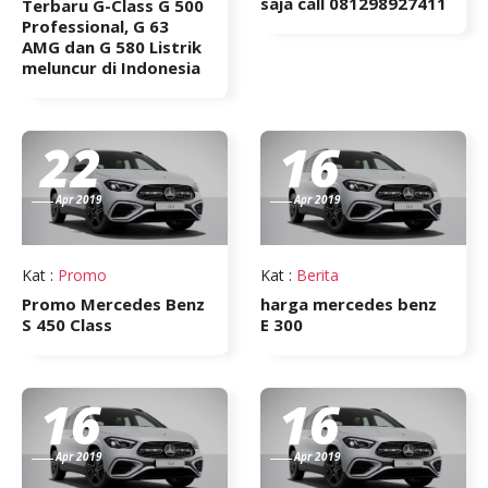
saja call 081298927411
Terbaru G-Class G 500
Professional, G 63
AMG dan G 580 Listrik
meluncur di Indonesia
22
16
Apr 2019
Apr 2019
Kat
:
Promo
Kat
:
Berita
Promo Mercedes Benz
harga mercedes benz
S 450 Class
E 300
16
16
Apr 2019
Apr 2019