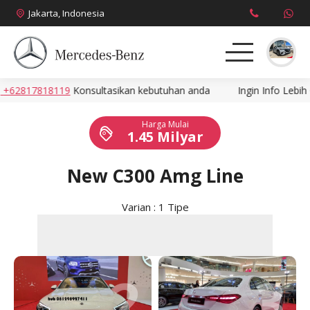
Jakarta, Indonesia
2817818119
Konsultasikan kebutuhan anda
Ingin Info Lebih Ce
About
Harga Mulai
Produk
1.45 Milyar
News
New C300 Amg Line
Promo
Varian : 1 Tipe
Brosur
2
3
Harga
Kontak