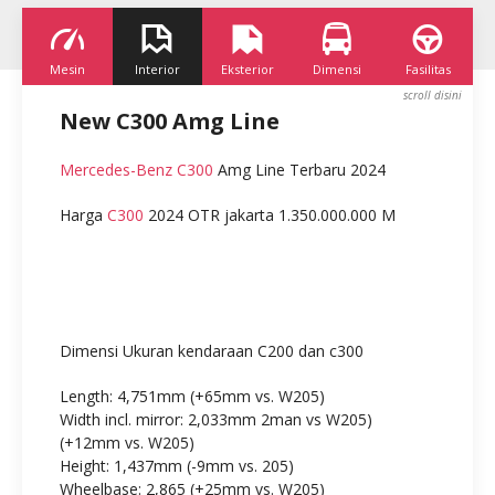
Mesin
Interior
Eksterior
Dimensi
Fasilitas
K
New C300 Amg Line
Mercedes-Benz C300
Amg Line Terbaru 2024
Harga
C300
2024 OTR jakarta 1.350.000.000 M
Dimensi Ukuran kendaraan C200 dan c300
Length: 4,751mm (+65mm vs. W205)
Width incl. mirror: 2,033mm 2man vs W205)
(+12mm vs. W205)
Height: 1,437mm (-9mm vs. 205)
Wheelbase: 2,865 (+25mm vs. W205)