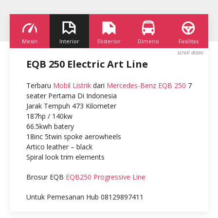
Mesin
Interior
Eksterior
Dimensi
Fasilitas
K
EQB 250 Electric Art Line
Terbaru
Mobil Listrik
dari
Mercedes-Benz EQB 250
7
seater Pertama Di Indonesia
Jarak Tempuh 473 Kilometer
187hp / 140kw
66.5kwh batery
18inc 5twin spoke aerowheels
Artico leather – black
Spiral look trim elements
Brosur EQB
EQB250 Progressive Line
Untuk Pemesanan Hub 08129897411