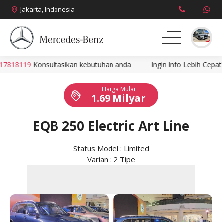
Jakarta, Indonesia
18119
Konsultasikan kebutuhan anda
Ingin Info Lebih Cepat? H
About
Harga Mulai
Produk
1.69 Milyar
News
EQB 250 Electric Art Line
Promo
Status Model : Limited
Varian : 2 Tipe
Brosur
Harga
Kontak