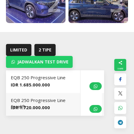
2
3
LIMITED
2 TIPE
JADWALKAN TEST DRIVE
EQB 250 Progressive Line
IDR 1.685.000.000
EQB 250 Progressive Line
Facelift
IDR 1.720.000.000